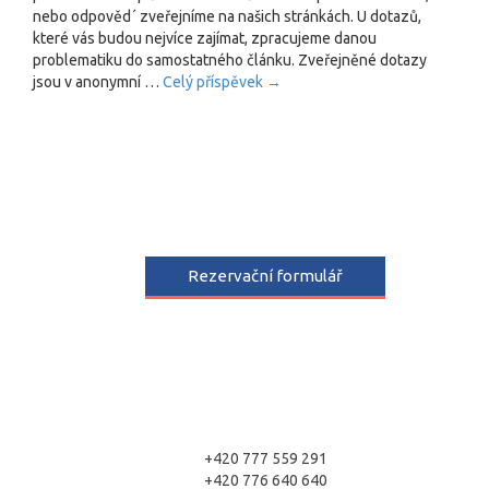
nebo odpověd´ zveřejníme na našich stránkách. U dotazů,
které vás budou nejvíce zajímat, zpracujeme danou
problematiku do samostatného článku. Zveřejněné dotazy
jsou v anonymní …
Celý příspěvek
→
Rezervační formulář
+420 777 559 291
+420 776 640 640