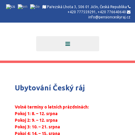
Pařezská Lhota 3, 506 01 Jičín, Česká Republika
+420 777559291, +420 776640640
info@pensionceskyraj.cz
Ubytování Český ráj
Volné termíny o letních prázdninách:
Pokoj 1: 8. – 12. srpna
Pokoj 2: 9. – 12. srpna
Pokoj 3: 10. – 21. srpna
Pokoj 4: 14. – 15. srpna