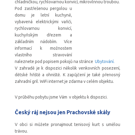
chladničkou, rychlovarnou konvicí,
mikrovlnnou troubou.
Pod zastřešenou pergolou u
domu je letní kuchyně,
vybavená elektrickými vařiči,
rychlovarnou konvicí,
kuchyňským dřezem a
základním nádobím. Více
informací k možnostem
vlastního stravování
naleznete pod popisem pokojů na stránce
Ubytování.
V zahradě je k dispozici několik venkovních posezení,
dětské hřiště a ohniště. K zapůjčení je také přenosný
zahradní gril. WiFi internet je zdarma v celém objektu.
V průběhu pobytu jsme Vám v objektu k dispozici.
Český ráj nejsou jen Prachovské skály
V obci si můžete pronajmout tenisový kurt s umělou
trávou.