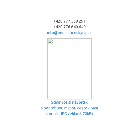
+420 777 559 291
+420 776 640 640
info@pensionceskyraj.cz
Stáhněte si náš leták
s podrobnou mapou cesty k nám
(formát JPG velikost 70kB)