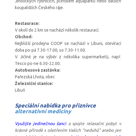
Jinolických rybnících, jičínském aquaparku nebo dalších
koupalištích Českého ráje.
Restaurace:
V okolí do 2 km se nachází několik restaurací.
Obchod:
Nejbližší prodejna COOP se nachází v Libuni, otevírací
doba po-pá 7.30-17.00, so 7.30-11.00.
V Jičíně je na výběr z několika supermarketů, např.
Tesco po-ne 6.30-22.00.
Autobusová zastávka:
Pařezská Lhota, obec
Železniční stanice:
Libuň
Speciální nabídka pro příznivce
alternativní medicíny
Využijte jedinečnou šanci
a spojte relaxační pobyt v
krásné přírodě s ošetřením Vašich “neduhů” anebo jen