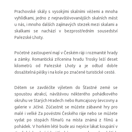
Prachovské skály s vysokými skalními věžemi a mnoha
vyhlídkami, jedno z nejnavštěvovanějších skalních měst
u nás, i mnoho dalších zajímavých stezek mezi skalami a
skalkami se nachází v bezprostředním sousedství
Pařezské Lhoty.
Početné zastoupení mají v Českém ráji i rozmanité hrady
a zámky. Romantická zřícenina hradu Trosky leží deset
kilometrů od Pařezské Lhoty a je odtud dobře
dosažitelná pěšky i na kole po značené turistické cestě.
Dětem se zavděčíte výletem do Šťastné země se
spoustou atrakcí, návštěvou některého pohádkového
okruhu ve Starých Hradech nebo Rumcajsovy ševcovny a
galerie v Jičíně. Zúčastnit se můžete zábavné hry pro
malé i velké Za pověstmi Českého ráje nebo se můžete
vydat po stopách filmařů na místa známá z filmů a
pohádek. V horkém létě bude asi nejvíce lákat koupání v