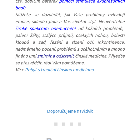
tzv. dobitím baterek
pomocí stimulace akupresurnich
bodů
.
Můžete se dozvědět, jak Vaše problémy ovlivňují
emoce, skladba jídla a Váš životní styl. Neuvěřitelně
široké spektrum onemocnění
od kožních problémů,
pálení žáhy, stálých průjmů, oteklých nohou, bolestí
kloubů a zad, řezání a slzení očí, inkontinence,
nadměrného pocení, problémů s otěhotněním a mnoho
jiného umí
zmírnit a odstranit
čínská medicína. Přijeďte
se přesvědčit, rádi Vám pomůžeme.
Více
Pobyt s tradiční čínskou medicínou
Doporučujeme navštívit